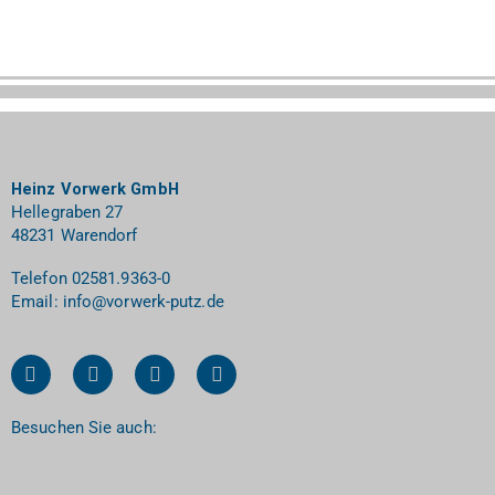
Heinz Vorwerk GmbH
Hellegraben 27
48231 Warendorf
Telefon
02581.9363-0
Email:
info@vorwerk-putz.de
F
P
Y
I
a
i
o
n
c
n
u
s
e
t
t
t
Besuchen Sie auch:
b
e
u
a
o
r
b
g
o
e
e
r